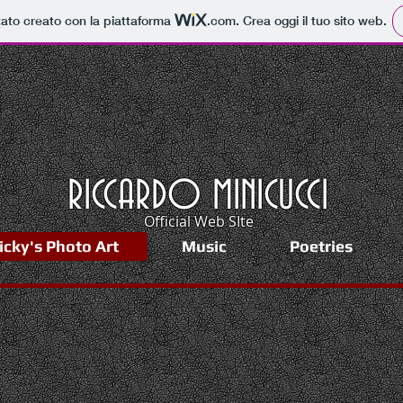
tato creato con la piattaforma
.com
. Crea oggi il tuo sito web.
RICCARDO MINICUCCI
Official Web SIte
icky's Photo Art
Music
Poetries