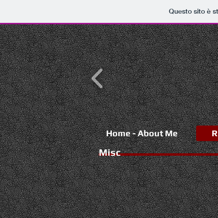
Questo sito è s
Home - About Me
R
Misc